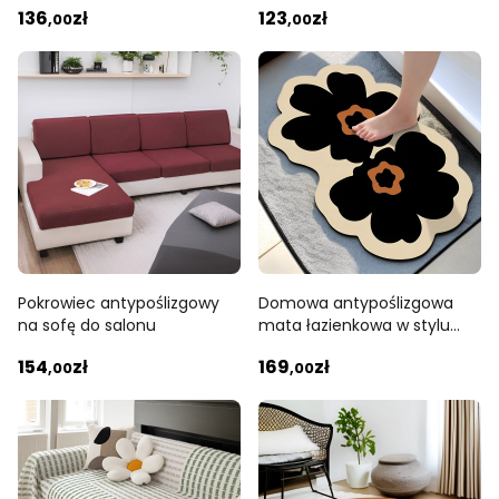
136
zł
123
zł
,00
,00
Pokrowiec antypoślizgowy
Domowa antypoślizgowa
na sofę do salonu
mata łazienkowa w stylu
luksusowym prosta
154
zł
169
zł
,00
wycieraczka
,00