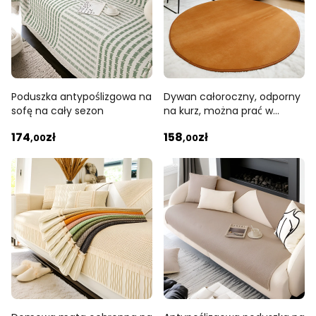
Poduszka antypoślizgowa na
Dywan całoroczny, odporny
sofę na cały sezon
na kurz, można prać w
wodzie, prostokątny i okrągły
174
zł
158
zł
,00
,00