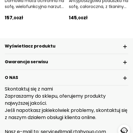
Domowa mata ochronna na
Antypoślizgowa poduszka na
sofę, wielofunkcyjna narzuta
sofę, całoroczna, z tkaniny
na sofę
kremowej
157
zł
145
zł
,00
,00
Wyświetlacz produktu
Gwarancja serwisu
O NAS
Skontaktuj się z nami
Zapraszamy do sklepu, oferujemy produkty
najwyższej jakości.
Jeśli napotkasz jakiekolwiek problemy, skontaktuj się
z naszym działem obsługi klienta online.
Nasz e-mail to: service@mail.rtahyouo.com