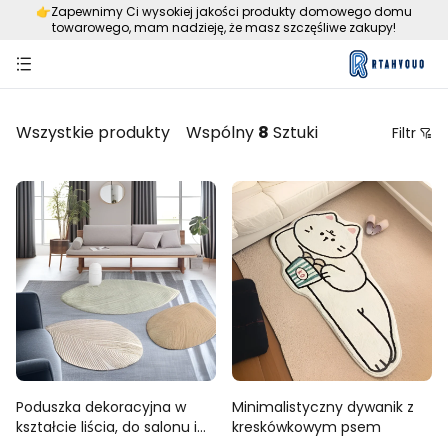
👉️Zapewnimy Ci wysokiej jakości produkty domowego domu
towarowego, mam nadzieję, że masz szczęśliwe zakupy!
Wszystkie produkty
Wspólny
8
Sztuki
Filtr
Cena
Zalecane sortowanie
Od najniższej do najwyższej ceny
Od najwyższej do najniższej ceny
Od nowego do starego
Od starego do nowego
Poduszka dekoracyjna w
Minimalistyczny dywanik z
kształcie liścia, do salonu i
kreskówkowym psem
sypialni